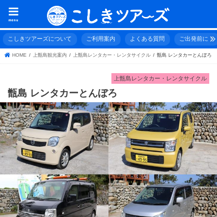
menu
こしきツアーズについて
ご利用案内
よくある質問
ご出発前に！
HOME
上甑島観光案内
上甑島レンタカー・レンタサイクル
甑島 レンタカーとんぼろ
上甑島レンタカー・レンタサイクル
甑島 レンタカーとんぼろ