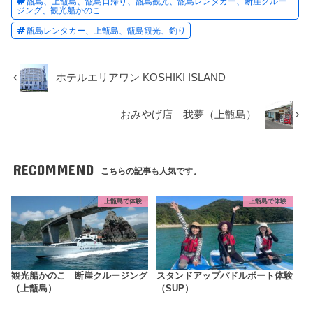
甑島、上甑島、甑島日帰り、甑島観光、甑島レンタカー、断崖クルー
ジング、観光船かのこ
甑島レンタカー、上甑島、甑島観光、釣り
ホテルエリアワン KOSHIKI ISLAND
おみやげ店 我夢（上甑島）
RECOMMEND
こちらの記事も人気です。
上甑島で体験
上甑島で体験
観光船かのこ 断崖クルージング
スタンドアップパドルボート体験
（上甑島）
（SUP）