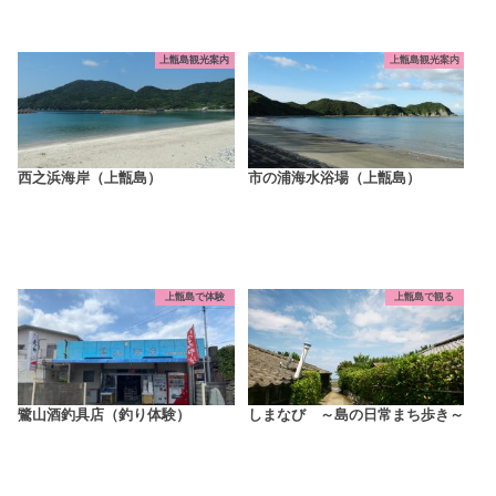
上甑島観光案内
上甑島観光案内
西之浜海岸（上甑島）
市の浦海水浴場（上甑島）
上甑島で体験
上甑島で観る
鷺山酒釣具店（釣り体験）
しまなび ～島の日常まち歩き～