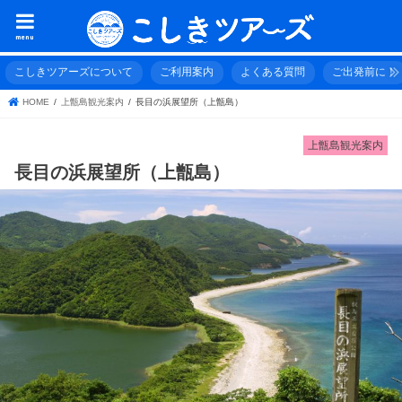
menu
こしきツアーズについて
ご利用案内
よくある質問
ご出発前に！
HOME
上甑島観光案内
長目の浜展望所（上甑島）
上甑島観光案内
長目の浜展望所（上甑島）