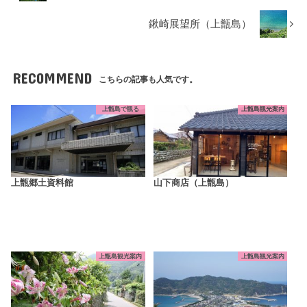
鍬崎展望所（上甑島）
RECOMMEND
こちらの記事も人気です。
上甑島で観る
上甑島観光案内
上甑郷土資料館
山下商店（上甑島）
上甑島観光案内
上甑島観光案内