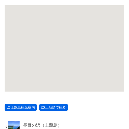
上甑島観光案内
上甑島で観る
長目の浜（上甑島）