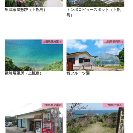
里武家屋敷跡（上甑島）
トンボロビュースポット（上甑
島）
上甑島観光案内
上甑島観光案内
鍬崎展望所（上甑島）
甑フルーツ園
上甑島観光案内
上甑島で観る